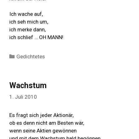
Ich wache auf,
ich seh mich um,
ich merke dann,
ich schlief … OH MANN!
Kategorien
Gedichtetes
Wachstum
1. Juli 2010
Es fragt sich jeder Aktionär,
ob es denn nicht am Besten wär,
wenn seine Aktien gewönnen
und mit dem Wachstum bald begönnen.