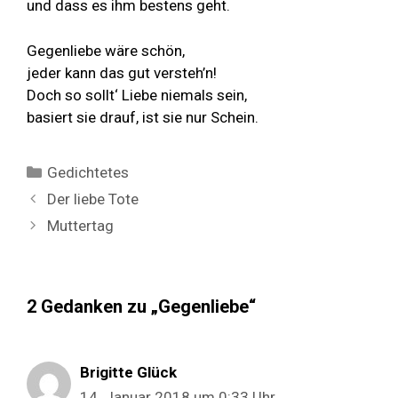
und dass es ihm bestens geht.
Gegenliebe wäre schön,
jeder kann das gut versteh’n!
Doch so sollt‘ Liebe niemals sein,
basiert sie drauf, ist sie nur Schein.
Kategorien
Gedichtetes
Der liebe Tote
Muttertag
2 Gedanken zu „Gegenliebe“
Brigitte Glück
14. Januar 2018 um 0:33 Uhr